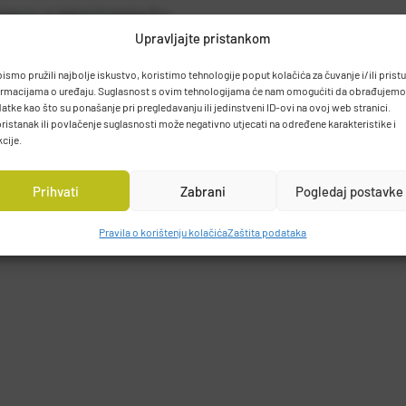
DACI O PROIZVOĐAČU
Upravljajte pristankom
. OLIVARI d.o.o.
jeva 49, 10430, Samobor, HRVATSKA
bismo pružili najbolje iskustvo, koristimo tehnologije poput kolačića za čuvanje i/ili prist
o@olivari.hr
ormacijama o uređaju. Suglasnost s ovim tehnologijama će nam omogućiti da obrađujemo
atke kao što su ponašanje pri pregledavanju ili jedinstveni ID-ovi na ovoj web stranici.
ristanak ili povlačenje suglasnosti može negativno utjecati na određene karakteristike i
kcije.
Prihvati
Zabrani
Pogledaj postavke
Pravila o korištenju kolačića
Zaštita podataka