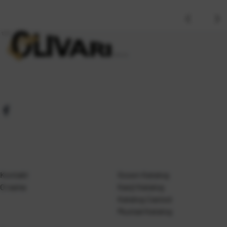
Kontakt
Gosen Katalog
O nama
Kanji Katalog
Katalog Casted
Mustad Katalog