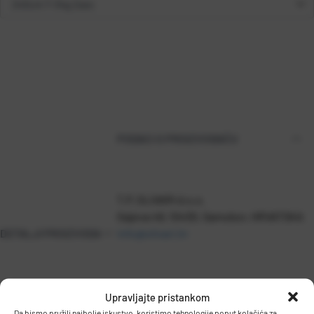
PODACI O PROIZVOĐAČU
T.P. OLIVARI d.o.o.
Gajeva 49, 10430, Samobor, HRVATSKA
DETALJI PROIZVODA
info@olivari.hr
Upravljajte pristankom
Da bismo pružili najbolje iskustvo, koristimo tehnologije poput kolačića za