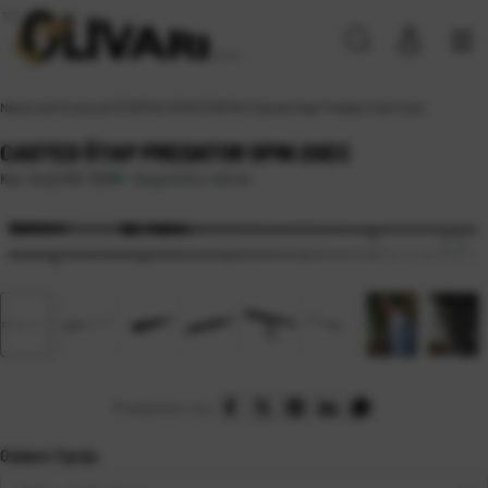
Naslovna
\
Proizvodi
\
ŠTAPOVI
\
SPIN ŠTAPOVI
\
Casted štap Predator Spin 2sec
CASTED ŠTAP PREDATOR SPIN 2SEC
Raspoloživo odmah
Kat. broj:
CAS 1225
Podijelite na:
Odaberi Opciju