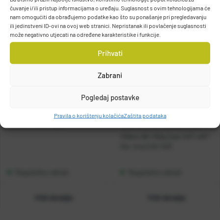
čuvanje i/ili pristup informacijama o uređaju. Suglasnost s ovim tehnologijama će
nam omogućiti da obrađujemo podatke kao što su ponašanje pri pregledavanju
ili jedinstveni ID-ovi na ovoj web stranici. Nepristanak ili povlačenje suglasnosti
može negativno utjecati na određene karakteristike i funkcije.
Prihvati
Zabrani
Pogledaj postavke
Pravila o korištenju kolačića
Zaštita podataka
Casted Flicker Spin
OKUMA ŠTAP Helios Air 8'6''
259cm 80-150g 2sec 40T+46T
Kat. broj:
CAS 1225
Raspoloživo odmah
Raspoloživo odmah
Vidi detalje
Vidi detalje