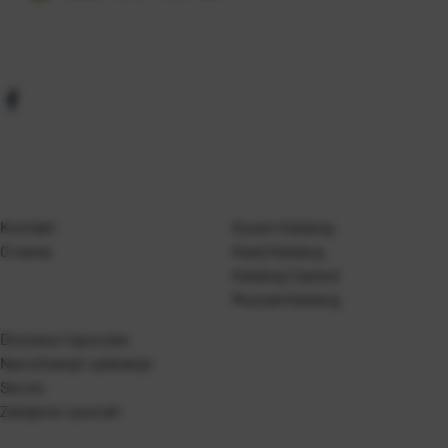
Kontakt
Gosen Katalog
O nama
Kanji Katalog
Katalog Casted
Mustad Katalog
Dostava i isporuka
Naručivanje i plaćanje
Servis
Zamjene i povrati