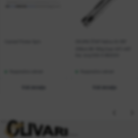
Casted Flicker Spin
OKUMA ŠTAP Helios Air 8'6''
259cm 80-150g 2sec 40T+46T
Kat. broj:
HSA-S-862XXH
Raspoloživo odmah
Raspoloživo odmah
Vidi detalje
Vidi detalje