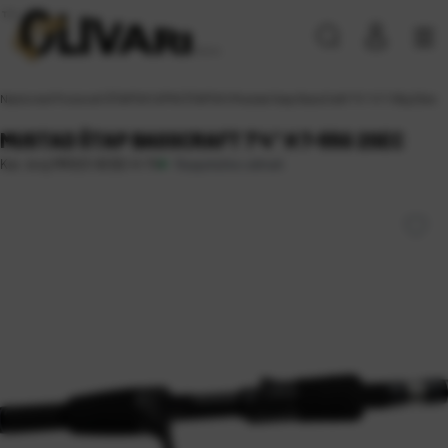
Naslovna
\
Proizvodi
\
ŠTAPOVI
\
SPIN ŠTAPOVI
\
Mustad štap BassCraft 7’4″ H 7-55g 2Sec
MUSTAD ŠTAP BASSCRAFT 7’4″ H 7-55G 2SEC
Raspoloživo odmah
Kat. broj:
MR023-BCB2-H-74