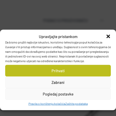
PODACI O PROIZVOĐAČU
Upravljajte pristankom
Da bismo pružili najbolje iskustvo, koristimo tehnologije poput kolačića za
MUSTAD
čuvanje i/ili pristup informacijama o uređaju. Suglasnost s ovim tehnologijama će
PO.BOX 41, 2801, GJOVIK, NORWAY
nam omogućiti da obrađujemo podatke kao što su ponašanje pri pregledavanju
DETALJI PROIZVODA
grethe.brendbakken@mustad.no
ili jedinstveni ID-ovi na ovoj web stranici. Nepristanak ili povlačenje suglasnosti
može negativno utjecati na određene karakteristike i funkcije.
Prihvati
Zabrani
Pogledaj postavke
Pravila o korištenju kolačića
Zaštita podataka