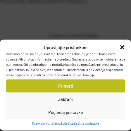
vreći za štap, idealnoj za zaštitu i transport.
PODACI O PROIZVOĐAČU
Upravljajte pristankom
Da bismo pružili najbolje iskustvo, koristimo tehnologije poput kolačića za
čuvanje i/ili pristup informacijama o uređaju. Suglasnost s ovim tehnologijama će
T.P. OLIVARI d.o.o.
nam omogućiti da obrađujemo podatke kao što su ponašanje pri pregledavanju
Gajeva 49, 10430, Samobor, HRVATSKA
ili jedinstveni ID-ovi na ovoj web stranici. Nepristanak ili povlačenje suglasnosti
DETALJI PROIZVODA
info@olivari.hr
može negativno utjecati na određene karakteristike i funkcije.
Prihvati
Zabrani
Pogledaj postavke
Pravila o korištenju kolačića
Zaštita podataka