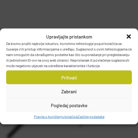
PODACI O PROIZVOĐAČU
Upravljajte pristankom
Da bismo pružili najbolje iskustvo, koristimo tehnologije poput kolačića za
čuvanje i/ili pristup informacijama o uređaju. Suglasnost s ovim tehnologijama će
nam omogućiti da obrađujemo podatke kao što su ponašanje pri pregledavanju
OKUMA FISHING TACKLE CO., LTD.
ili jedinstveni ID-ovi na ovoj web stranici. Nepristanak ili povlačenje suglasnosti
može negativno utjecati na određene karakteristike i funkcije.
NO. 11 SEC. 3, CHUNG SHAN RD, TANZI,42756, TAICHUNG,
TAIWAN R.O.C., 42756, TAICHUNG, TAIWAN
Prihvati
Zabrani
Pogledaj postavke
Pravila o korištenju kolačića
Zaštita podataka