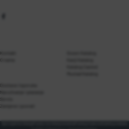
Kontakt
Gosen Katalog
O nama
Kanji Katalog
Katalog Casted
Mustad Katalog
Dostava i isporuka
Naručivanje i plaćanje
Servis
Zamjene i povrati
Opći uvjeti korištenja
Pravila o korištenju kolačića
Pravila privatnosti
Zaštita podataka
© 2026 T.P Olivari d.o.o.. Sva prava pridržana.