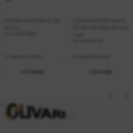
ALPS Bent Butt M 495mm, Dia.
Casted štap MOANA Popping
22.2mm
7'9'' 235cm 60-150lbs 100-325g
Kat. broj:
R15-0664
1+1sec
Kat. broj:
CAS 1131
Raspoloživo odmah
Raspoloživo odmah
Vidi detalje
Vidi detalje