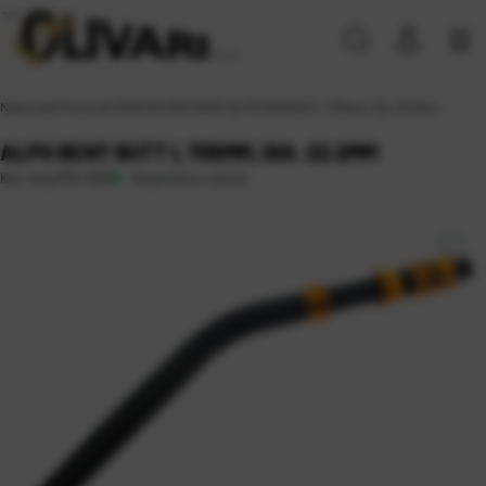
Naslovna
\
Proizvodi
\
ŠTAPOVI
\
BIG GAME
\
ALPS Bent Butt L 705mm, Dia. 22.2mm
ALPS BENT BUTT L 705MM, DIA. 22.2MM
Raspoloživo odmah
Kat. broj:
R15-1626