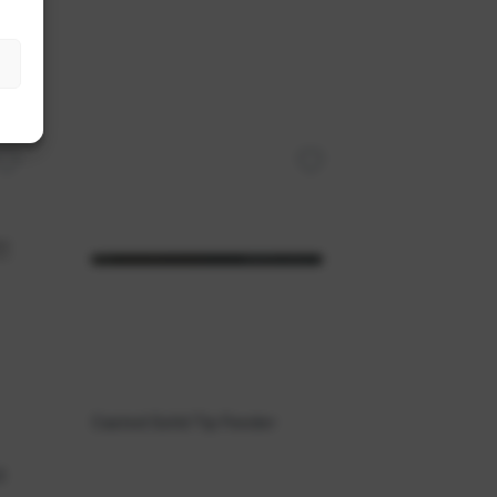
Casted Solid Tip Feeder
G