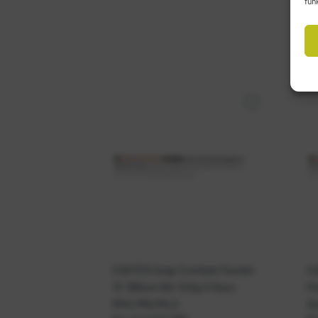
fun
CASTED štap Combat Feeder
CA
12' 360cm 60-120g H 3sec
Fe
MHC/MG/MLG
3