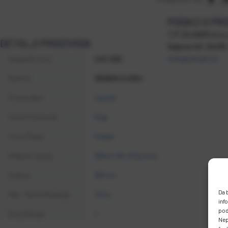
PODACI O PR
T.P. OLIVARI d.o.o
DETALJI PROIZVODA
Gajeva 49, 1043
info@olivari.hr
Kataloški broj
CAS 1082
Barkod
3858894240654
Proizvođač
Casted
Vrsta Proizvoda
Štap
Vrsta Štapa
Feeder
Odaberi Opciju
360cm 60-120g 4sec
Duljina
360 cm
Da 
Max. Težina Bacanja
120 g
inf
pod
Broj Sekcija
4
Nep