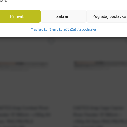
kcije.
Prihvati
Zabrani
Pogledaj postavke
Pravila o korištenju kolačića
Zaštita podataka
STED štap Combat River
CASTED štap Cage Caster
eder 13' 390cm -->150g XH
River Feeder 13' 390cm --
sec MHC/MG/MLG
>150g XH 3sec MHC/MG/ML