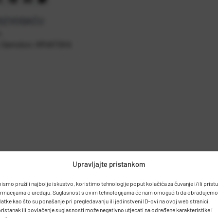
OIZVOĐAČU
.
0, Samobor, HRVATSKA
Upravljajte pristankom
bismo pružili najbolje iskustvo, koristimo tehnologije poput kolačića za čuvanje i/ili prist
ormacijama o uređaju. Suglasnost s ovim tehnologijama će nam omogućiti da obrađujemo
atke kao što su ponašanje pri pregledavanju ili jedinstveni ID-ovi na ovoj web stranici.
ristanak ili povlačenje suglasnosti može negativno utjecati na određene karakteristike i