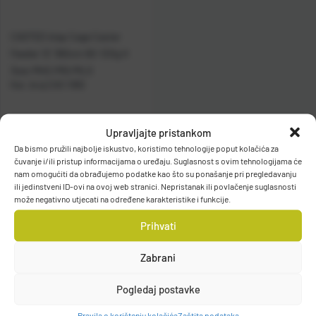
CASTED štap Cage Caster
Feeder 12' 360cm 60-120g H
3sec MHC/MG/MLG
Kat. broj:
CAS 1082
Raspoloživo odmah
Upravljajte pristankom
Da bismo pružili najbolje iskustvo, koristimo tehnologije poput kolačića za
Vidi detalje
čuvanje i/ili pristup informacijama o uređaju. Suglasnost s ovim tehnologijama će
nam omogućiti da obrađujemo podatke kao što su ponašanje pri pregledavanju
ili jedinstveni ID-ovi na ovoj web stranici. Nepristanak ili povlačenje suglasnosti
može negativno utjecati na određene karakteristike i funkcije.
Prihvati
Zabrani
Filteri
Pogledaj postavke
Pravila o korištenju kolačića
Zaštita podataka