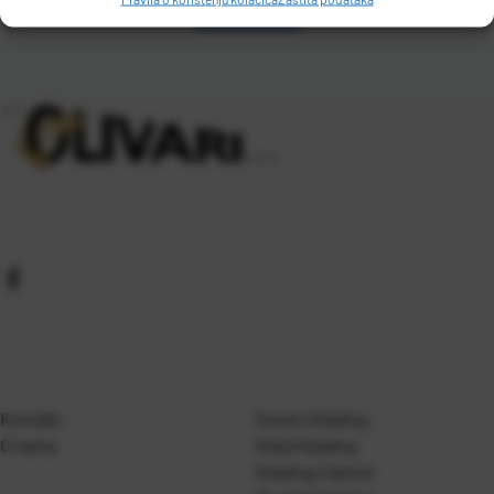
Kontakt
Gosen Katalog
O nama
Kanji Katalog
Katalog Casted