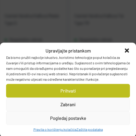
Casted Varalica KaBura Madai
Casted Varalica KaBura Tai
Type S
Type TR
Raspoloživo odmah
Raspoloživo odmah
Upravljajte pristankom
Vidi detalje
Vidi detalje
Da bismo pružili najbolje iskustvo, koristimo tehnologije poput kolačića za
čuvanje i/ili pristup informacijama o uređaju. Suglasnost s ovim tehnologijama će
nam omogućiti da obrađujemo podatke kao što su ponašanje pri pregledavanju
ili jedinstveni ID-ovi na ovoj web stranici. Nepristanak ili povlačenje suglasnosti
može negativno utjecati na određene karakteristike i funkcije.
Prihvati
Zabrani
Filteri
Pogledaj postavke
Pravila o korištenju kolačića
Zaštita podataka