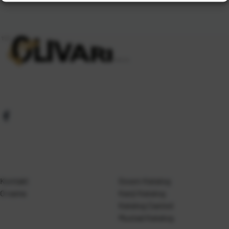
Kontakt
Gosen Katalog
O nama
Kanji Katalog
Katalog Casted
Mustad Katalog