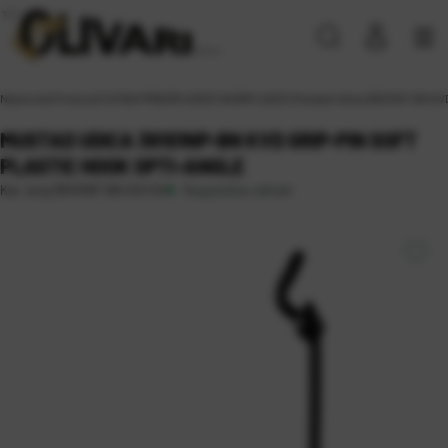
Naslovna
\
Proizvodi
\
SITAN PRIBOR
\
UDICE
\
WORM UDICE
\
Mustad Udica 38101NP-BN KVD 
MUSTAD UDICA 38101NP-BN KVD GRIP-PIN SOFT
PLASTIC HOOK OPTI-ANGLE
Raspoloživo odmah
Kat. broj:
38101NP-BN-6/0-5U