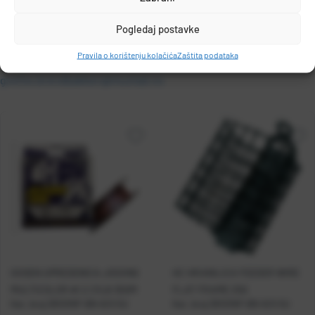
Pogledaj postavke
MUSTAD
Pravila o korištenju kolačića
Zaštita podataka
PO.BOX 41, 2801, GJOVIK, NORWAY
grethe.brendbakken@mustad.no
GOSEN UPREDENICA JIGGING
HC HRANILICA FEEDER WIRE
MULTICOLOR #1.2 21LB 300M
FLAT FRAME 25G
Kat. broj:
38101NP-BN-6/0-5U
Kat. broj:
38101NP-BN-6/0-5U