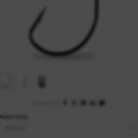
Podijelite na:
Odaberi Opciju