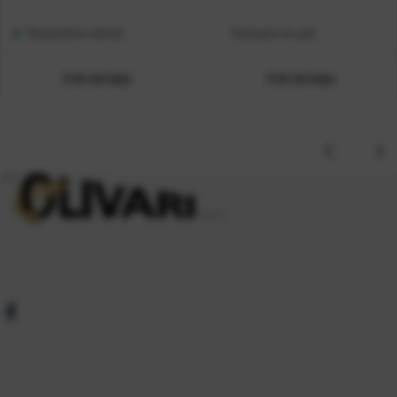
Raspoloživo odmah
Dostupno na upit
Vidi detalje
Vidi detalje