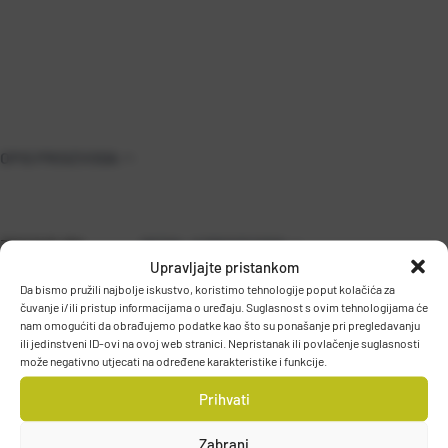
OPIS PROIZVODA
38101NP-BN
DETALJI PROIZVODA
Upravljajte pristankom
Da bismo pružili najbolje iskustvo, koristimo tehnologije poput kolačića za
čuvanje i/ili pristup informacijama o uređaju. Suglasnost s ovim tehnologijama će
nam omogućiti da obrađujemo podatke kao što su ponašanje pri pregledavanju
ili jedinstveni ID-ovi na ovoj web stranici. Nepristanak ili povlačenje suglasnosti
može negativno utjecati na određene karakteristike i funkcije.
Prihvati
PODACI O PROIZVOĐAČU
Zabrani