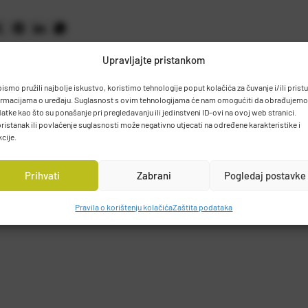
PODACI O PROIZVOĐAČU
Upravljajte pristankom
USTAD
bismo pružili najbolje iskustvo, koristimo tehnologije poput kolačića za čuvanje i/ili prist
O.BOX 41, 2801, GJOVIK, NORWAY
ormacijama o uređaju. Suglasnost s ovim tehnologijama će nam omogućiti da obrađujemo
rethe.brendbakken@mustad.no
atke kao što su ponašanje pri pregledavanju ili jedinstveni ID-ovi na ovoj web stranici.
ristanak ili povlačenje suglasnosti može negativno utjecati na određene karakteristike i
kcije.
Prihvati
Zabrani
Pogledaj postavke
Pravila o korištenju kolačića
Zaštita podataka