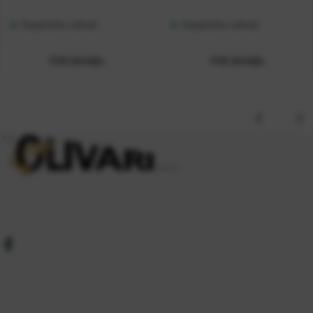
Raspoloživo odmah
Raspoloživo odmah
Vidi detalje
Vidi detalje