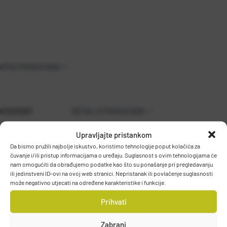
OPIS PROIZVODA
00505BR
DETALJI PROIZVODA
Upravljajte pristankom
Da bismo pružili najbolje iskustvo, koristimo tehnologije poput kolačića za
čuvanje i/ili pristup informacijama o uređaju. Suglasnost s ovim tehnologijama će
nam omogućiti da obrađujemo podatke kao što su ponašanje pri pregledavanju
ili jedinstveni ID-ovi na ovoj web stranici. Nepristanak ili povlačenje suglasnosti
može negativno utjecati na određene karakteristike i funkcije.
Prihvati
PODACI O PROIZVOĐAČU
Zabrani