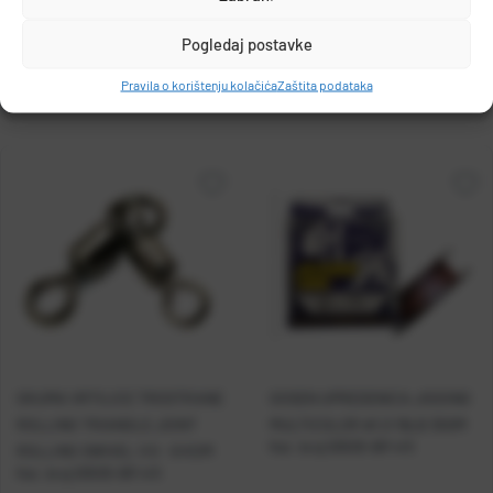
MUSTAD
Pogledaj postavke
PO.BOX 41, 2801, GJOVIK, NORWAY
Pravila o korištenju kolačića
Zaštita podataka
grethe.brendbakken@mustad.no
OKUMA VRTILICE TROSTRANE
GOSEN UPREDENICA JIGGING
ROLLING TRIANGLE JOINT
MULTICOLOR #1.0 19LB 300M
Kat. broj:
00505-BR 4/0
ROLLING SWIVEL 1/0 - 6 KOM
Kat. broj:
00505-BR 4/0