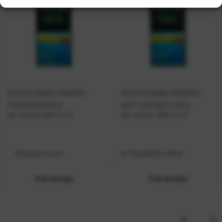
MUSTAD SABIKI PREDVEZ
MUSTAD SABIKI PREDVEZ
FISH SKIN 10 BR.6
BAIT CATCHER 11 BR.6
Kat. broj:
CL-RIG17-2-10
Kat. broj:
CL-RIG17-2-10
Dostupno na upit
Raspoloživo odmah
Vidi detalje
Vidi detalje