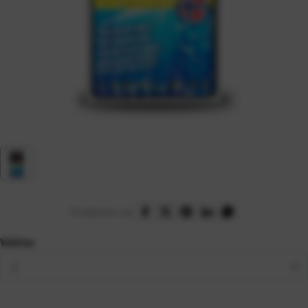
Podijelite na:
Veličina