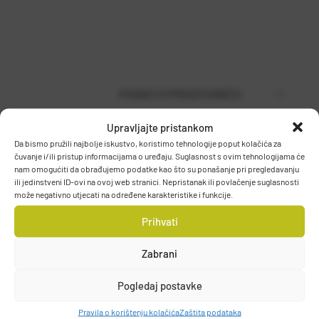
PODACI O PROIZVOĐAČU
Upravljajte pristankom
Da bismo pružili najbolje iskustvo, koristimo tehnologije poput kolačića za
MUSTAD
čuvanje i/ili pristup informacijama o uređaju. Suglasnost s ovim tehnologijama će
nam omogućiti da obrađujemo podatke kao što su ponašanje pri pregledavanju
PO.BOX 41, 2801, GJOVIK, NORWAY
ili jedinstveni ID-ovi na ovoj web stranici. Nepristanak ili povlačenje suglasnosti
DETALJI PROIZVODA
grethe.brendbakken@mustad.no
može negativno utjecati na određene karakteristike i funkcije.
Prihvati
Zabrani
Pogledaj postavke
Pravila o korištenju kolačića
Zaštita podataka