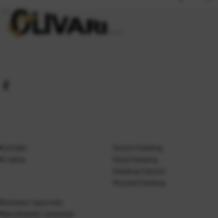
Kontakt
Gosen Katalog
O nama
Kanji Katalog
Katalog Casted
Mustad Katalog
Dostava i isporuka
Naručivanje i plaćanje