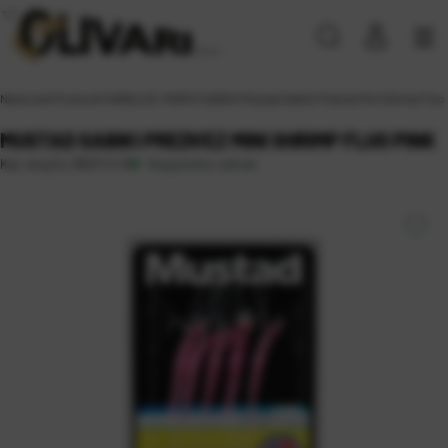
Naslovna
\
Proizvodi
\
VARALICE, MAMCI
\
SABIKI
\
Mustad Sabiki Predvez Mini Shrimp Fluo 
MUSTAD SABIKI PREDVEZ MINI SHRIMP FLUO PINK
Raspoloživo odmah
Kat. broj:
CL-RIG17-2-10