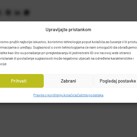
ROIZVOĐAČU
Upravljajte pristankom
1, GJOVIK, NORWAY
bismo pružili najbolje iskustvo, koristimo tehnologije poput kolačića za čuvanje i/ili prist
ormacijama o uređaju. Suglasnost s ovim tehnologijama će nam omogućiti da obrađujemo
akken@mustad.no
atke kao što su ponašanje pri pregledavanju ili jedinstveni ID-ovi na ovoj web stranici.
ristanak ili povlačenje suglasnosti može negativno utjecati na određene karakteristike i
kcije.
Prihvati
Zabrani
Pogledaj postavke
Pravila o korištenju kolačića
Zaštita podataka