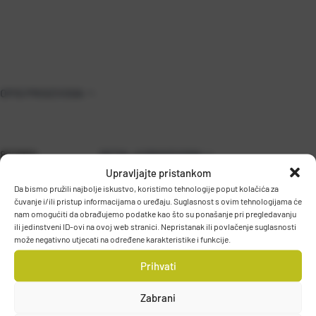
OPIS PROIZVODA
8679BN
DETALJI PROIZVODA
Upravljajte pristankom
Da bismo pružili najbolje iskustvo, koristimo tehnologije poput kolačića za
čuvanje i/ili pristup informacijama o uređaju. Suglasnost s ovim tehnologijama će
nam omogućiti da obrađujemo podatke kao što su ponašanje pri pregledavanju
ili jedinstveni ID-ovi na ovoj web stranici. Nepristanak ili povlačenje suglasnosti
može negativno utjecati na određene karakteristike i funkcije.
Prihvati
PODACI O PROIZVOĐAČU
Zabrani