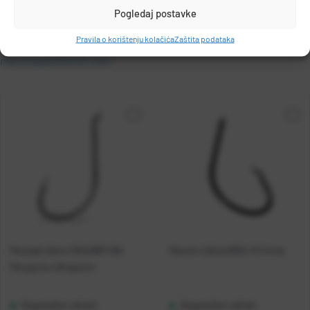
Pogledaj postavke
DOHITOMI & CO.LTD.
Pravila o korištenju kolačića
Zaštita podataka
1-6-5 ITACHIBORI NISHI-KU, Osaka, JAPAN
maruto@dohitomi.com
Mustad Udica 10549NP-BN
Maruto Udica 9354-R Circle
Mosquito Ultrapoint
Raspoloživo odmah
Raspoloživo odmah