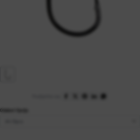
Podijelite na:
Odaberi Opciju