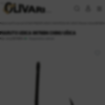
Naslovna
\
Proizvodi
\
SITAN PRIBOR
\
UDICE
\
UNIVERZALNE UDICE
\
Maruto Udica 8679BN 
MARUTO UDICA 8679BN CHINU UŠICA
Raspoloživo odmah
Kat. broj:
8679BN 4