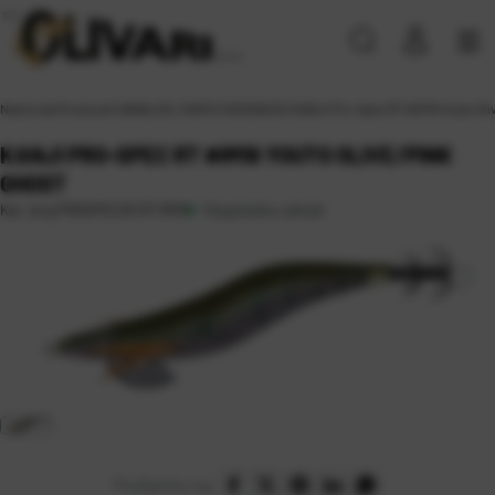
Naslovna
\
Proizvodi
\
VARALICE, MAMCI
\
SKOSAVICE
\
KANJI Pro-Spec RT #IM19 Youto Oli
KANJI PRO-SPEC RT #IM19 YOUTO OLIVE/PINK
GHOST
Raspoloživo odmah
Kat. broj:
PROSPEC25 RT-IM19
Podijelite na: