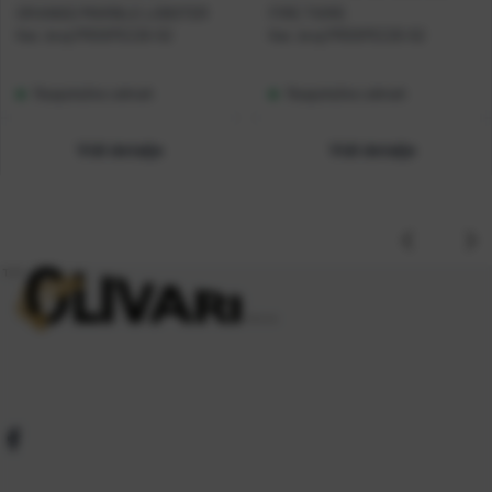
ORANGE/MARBLE LOBSTER
FIRE TIGRE
Kat. broj:
PROSPEC25-52
Kat. broj:
PROSPEC25-52
Raspoloživo odmah
Raspoloživo odmah
Vidi detalje
Vidi detalje