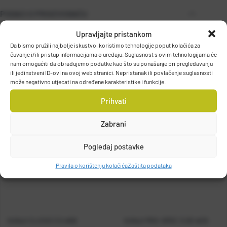
PODACI O PROIZVOĐAČU
Upravljajte pristankom
Da bismo pružili najbolje iskustvo, koristimo tehnologije poput kolačića za
čuvanje i/ili pristup informacijama o uređaju. Suglasnost s ovim tehnologijama će
MARUYONE CO. LTD.
nam omogućiti da obrađujemo podatke kao što su ponašanje pri pregledavanju
2-8-26, Higashinakamoto, Higashinari-ku, Osaka, JAPAN
ili jedinstveni ID-ovi na ovoj web stranici. Nepristanak ili povlačenje suglasnosti
wakimoto@maruyone-lure.co.jp
može negativno utjecati na određene karakteristike i funkcije.
Prihvati
Zabrani
Pogledaj postavke
Pravila o korištenju kolačića
Zaštita podataka
KANJI CLICKS 3.5 #58
KANJI PRO-SPEC 3.0D #29