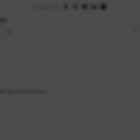
Podijelite na:
EGI
DETALJI PROIZVODA