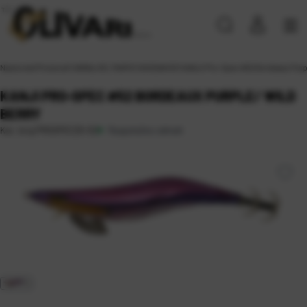
Naslovna
\
Proizvodi
\
VARALICE, MAMCI
\
SKOSAVICE
\
KANJI Pro-Spec #52 Bordeaux Purpl
KANJI PRO-SPEC #52 BORDEAUX PURPLE/ WILD
BERRY
Raspoloživo odmah
Kat. broj:
PROSPEC25-52