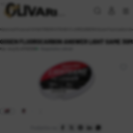
Naslovna
\
Proizvodi
\
SITAN PRIBOR
\
STRUNE
\
FLUOROCARBONI
\
Gosen Fluorocarbon An
GOSEN FLUOROCARBON ANSWER LIGHT GAME 30M
Raspoloživo odmah
Kat. broj:
GLAFN0308
Podijelite na: