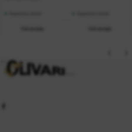
Raspoloživo odmah
Raspoloživo odmah
Vidi detalje
Vidi detalje