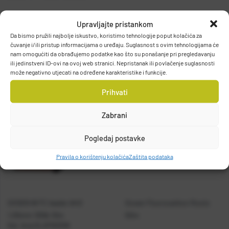
Upravljajte pristankom
Da bismo pružili najbolje iskustvo, koristimo tehnologije poput kolačića za
GOSEN Co., Ltd.
čuvanje i/ili pristup informacijama o uređaju. Suglasnost s ovim tehnologijama će
4F, Nikke Osaka Building, 3-3-10 Kawaramachi, Chuo-ku, Osaka
nam omogućiti da obrađujemo podatke kao što su ponašanje pri pregledavanju
541-0048, Osaka, JAPAN
ili jedinstveni ID-ovi na ovoj web stranici. Nepristanak ili povlačenje suglasnosti
može negativno utjecati na određene karakteristike i funkcije.
Prihvati
Zabrani
Pogledaj postavke
Pravila o korištenju kolačića
Zaštita podataka
GOSEN W FC leader #40
Gosen Fluorocarbon Roots
1,05mm 130lb 10m
50m
Kat. broj:
GLAFN0308