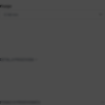
Promjer
DETALJI PROIZVODA
PODACI O PROIZVOĐAČU