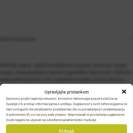
OPIS PROIZVODA
CASTED majice – klasična udobnost za prave ribolovce. Kratki
rukavi, visokokvalitetni pamuk i upečatljivi riblji motivi. CASTED
spaja jednostavnost i stil, inspirirane strašću prema ribolovu –
stvorene za one koji žive za savršeni zabačaj i uzbuđenje ulova.
Upravljajte pristankom
Da bismo pružili najbolje iskustvo, koristimo tehnologije poput kolačića za
čuvanje i/ili pristup informacijama o uređaju. Suglasnost s ovim tehnologijama će
nam omogućiti da obrađujemo podatke kao što su ponašanje pri pregledavanju
ili jedinstveni ID-ovi na ovoj web stranici. Nepristanak ili povlačenje suglasnosti
može negativno utjecati na određene karakteristike i funkcije.
PODACI O PROIZVOĐAČU
Prihvati