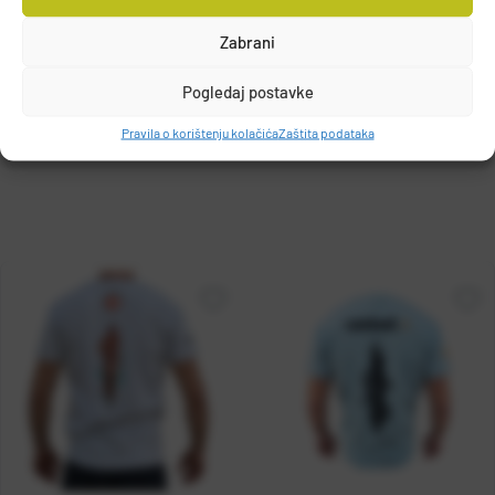
Zabrani
T.P. OLIVARI d.o.o.
Gajeva 49, 10430, Samobor, HRVATSKA
Pogledaj postavke
DETALJI PROIZVODA
info@olivari.hr
Pravila o korištenju kolačića
Zaštita podataka