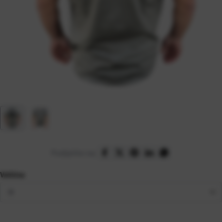
Podijelite na:
Veličina