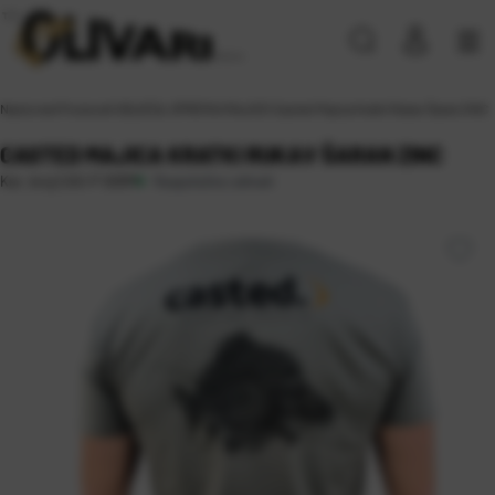
Naslovna
\
Proizvodi
\
ODJEĆA, OPREMA
\
MAJICE
\
Casted Majica Kratki Rukav Šaran ZINC
CASTED MAJICA KRATKI RUKAV ŠARAN ZINC
Raspoloživo odmah
Kat. broj:
CAS-P 009M