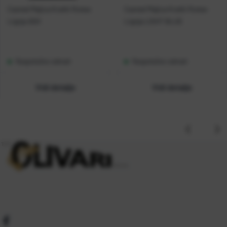
Casted Majica Kratki Rukav
Casted Majica Kratki Rukav
Lignja ASH
Lignja LIGHT BLUE
Raspoloživo odmah
Raspoloživo odmah
Vidi detalje
Vidi detalje