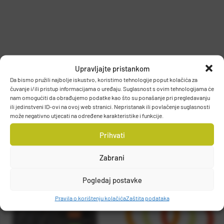
Upravljajte pristankom
PODACI O PROIZVOĐAČU
Da bismo pružili najbolje iskustvo, koristimo tehnologije poput kolačića za
čuvanje i/ili pristup informacijama o uređaju. Suglasnost s ovim tehnologijama će
nam omogućiti da obrađujemo podatke kao što su ponašanje pri pregledavanju
ili jedinstveni ID-ovi na ovoj web stranici. Nepristanak ili povlačenje suglasnosti
T.P. OLIVARI d.o.o.
može negativno utjecati na određene karakteristike i funkcije.
Gajeva 49, 10430, Samobor, HRVATSKA
Prihvati
info@olivari.hr
Zabrani
Pogledaj postavke
Pravila o korištenju kolačića
Zaštita podataka