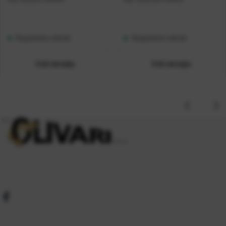
Raspoloživo odmah
Raspoloživo odmah
Vidi detalje
Vidi detalje