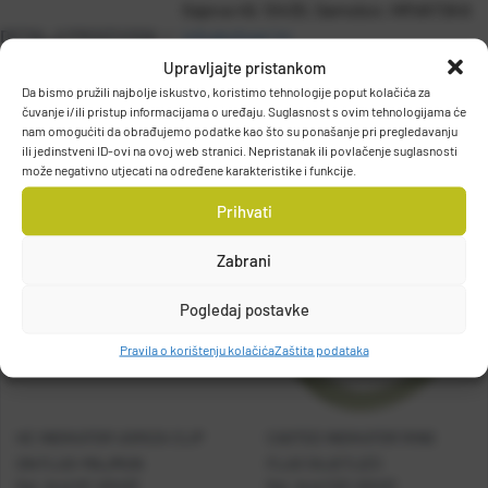
Gajeva 49, 10430, Samobor, HRVATSKA
DETALJI PROIZVODA
info@olivari.hr
Upravljajte pristankom
Da bismo pružili najbolje iskustvo, koristimo tehnologije poput kolačića za
čuvanje i/ili pristup informacijama o uređaju. Suglasnost s ovim tehnologijama će
nam omogućiti da obrađujemo podatke kao što su ponašanje pri pregledavanju
ili jedinstveni ID-ovi na ovoj web stranici. Nepristanak ili povlačenje suglasnosti
može negativno utjecati na određene karakteristike i funkcije.
Prihvati
Zabrani
Pogledaj postavke
Pravila o korištenju kolačića
Zaštita podataka
HC INDIKATOR UGRIZA CLIP
CASTED INDIKATOR RING
ON FLUO-MAJMUN
FLUO SVJETLEĆI
Kat. broj:
HC 404401
Kat. broj:
CAS 404412