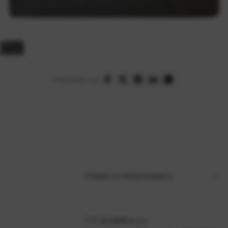
Podijelite na:
PODACI O PROIZVOĐAČU
T.P. OLIVARI d.o.o.