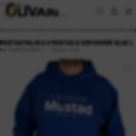
Naslovna
\
Proizvodi
\
ODJEĆA, OPREMA
\
MAJICE
\
Mustad majica O MUSTAD & SON HOODI
MUSTAD MAJICA O MUSTAD & SON HOODIE BLUE L
Dostupno na upit
Kat. broj:
MCTEE-MH01-L-1