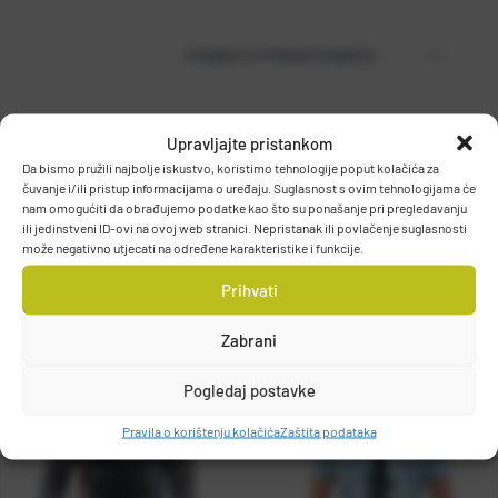
PODACI O PROIZVOĐAČU
Upravljajte pristankom
MUSTAD
Da bismo pružili najbolje iskustvo, koristimo tehnologije poput kolačića za
PO.BOX 41, 2801, GJOVIK, NORWAY
čuvanje i/ili pristup informacijama o uređaju. Suglasnost s ovim tehnologijama će
DETALJI PROIZVODA
grethe.brendbakken@mustad.no
nam omogućiti da obrađujemo podatke kao što su ponašanje pri pregledavanju
ili jedinstveni ID-ovi na ovoj web stranici. Nepristanak ili povlačenje suglasnosti
može negativno utjecati na određene karakteristike i funkcije.
Prihvati
Zabrani
Pogledaj postavke
Pravila o korištenju kolačića
Zaštita podataka