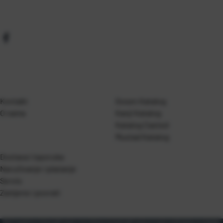
Kontakt
Gosen Katalog
O nama
Kanji Katalog
Katalog Casted
Mustad Katalog
Dostava i isporuka
Naručivanje i plaćanje
Servis
Zamjene i povrati