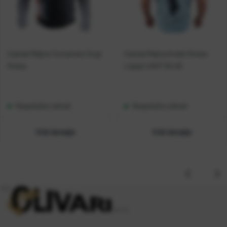
Casted Majica Turnament Dugi
Casted Majica Kratki Rukav
Rukav
Lignja LIGHT BLUE
Raspoloživo odmah
Raspoloživo odmah
Vidi detalje
Vidi detalje