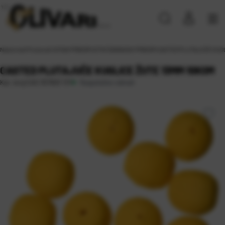
Naslovna
\
Proizvodi
\
SITAN PRIBOR
\
SITNI ŠARANSKI PRIBOR
\
CASTED PLUTAJUČE KUGL
CASTED PLUTAJUČE KUGLICE ŽUTE 13MM 10KOM
Raspoloživo odmah
Kat. broj:
CAS 357903 13Y