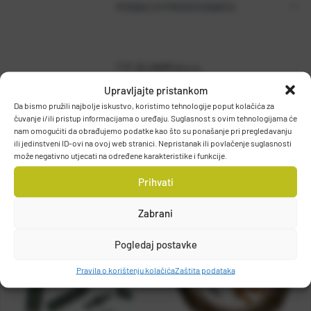
PODACI O PROIZVOĐAČU
T.P. OLIVARI d.o.o.
Gajeva 49, 10430, Samobor, HRVATSKA
Upravljajte pristankom
DETALJI PROIZVODA
info@olivari.hr
Da bismo pružili najbolje iskustvo, koristimo tehnologije poput kolačića za
čuvanje i/ili pristup informacijama o uređaju. Suglasnost s ovim tehnologijama će
nam omogućiti da obrađujemo podatke kao što su ponašanje pri pregledavanju
ili jedinstveni ID-ovi na ovoj web stranici. Nepristanak ili povlačenje suglasnosti
može negativno utjecati na određene karakteristike i funkcije.
Prihvati
Zabrani
Pogledaj postavke
Pravila o korištenju kolačića
Zaštita podataka