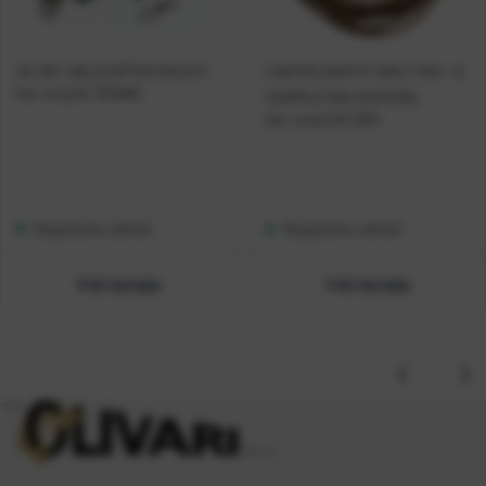
HC SET HELICOPTER RIG KIT
CASTED SAFETY BOLT RIG - 6
Kat. broj:
HC 355990
KOMPLETNIH SISTEMA
Kat. broj:
CAS 3561
Raspoloživo odmah
Raspoloživo odmah
Vidi detalje
Vidi detalje