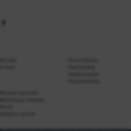
Kontakt
Gosen Katalog
O nama
Kanji Katalog
Katalog Casted
Mustad Katalog
Dostava i isporuka
Naručivanje i plaćanje
Servis
Zamjene i povrati