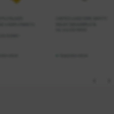
D PLUTAJUĆE
CASTED LEAD CORE SAFETY
CE 4 KOM U PAKETU
RIG KIT 3X5 KOMPLETA
Kat. broj:
CAS 358120
CAS 357906 Y
loživo odmah
Raspoloživo odmah