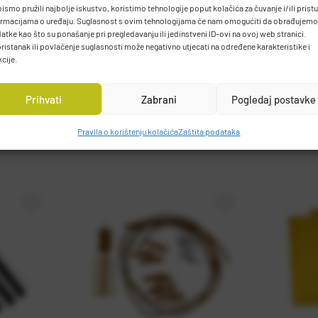
bismo pružili najbolje iskustvo, koristimo tehnologije poput kolačića za čuvanje i/ili prist
ormacijama o uređaju. Suglasnost s ovim tehnologijama će nam omogućiti da obrađujemo
atke kao što su ponašanje pri pregledavanju ili jedinstveni ID-ovi na ovoj web stranici.
ristanak ili povlačenje suglasnosti može negativno utjecati na određene karakteristike i
kcije.
Prihvati
Zabrani
Pogledaj postavke
Pravila o korištenju kolačića
Zaštita podataka