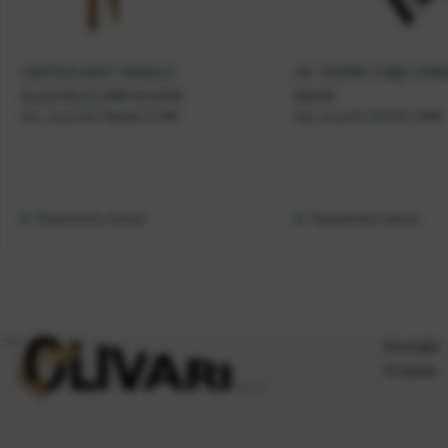
CASTED ANTI TANGLE
HC TERMO TUBE CRNE
SLEEVES 3,1MM 10 KOM
5KOM
Kat. broj:
CAS 356404 3,1MM
Kat. broj:
HC 347120 1,5MM
Raspoloživo odmah
Raspoloživo odmah
Kontakt
O nama