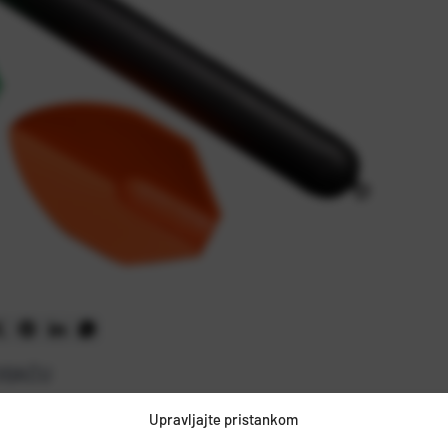
OĐAČU
Upravljajte pristankom
mobor, HRVATSKA