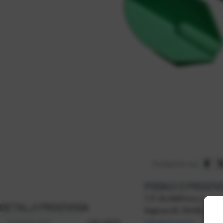
Podijelite na:
PODACI O PROIZV
T.P. OLIVARI d.o.o.
DETALJI PROIZVODA
Gajeva 49, 10430, Sa
info@olivari.hr
Kataloški broj
CAS 48029