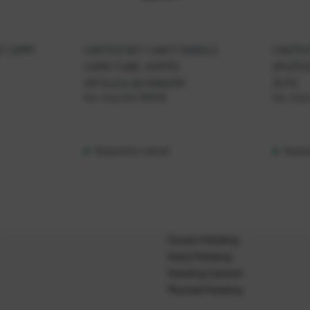
 1,5MM
CASTED SET 1 ANTI TANGLE
CASTE
CAMO TUBE, KOPČE,
SPUŽVI
VRTILICA SA RINGOM
ŽUTE
Kat. broj:
CAS 358136
Kat. broj:
Raspoloživo odmah
Raspo
Gosen Katalog
Kanji Katalog
Katalog Casted
Mustad Katalog