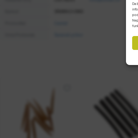
Da 
inf
Barkod
3858894243860
pod
Nep
Proizvođač
Casted
fun
Vrsta Proizvoda
Šaranski pribor