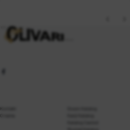
Kontakt
Gosen Katalog
O nama
Kanji Katalog
Katalog Casted
Mustad Katalog