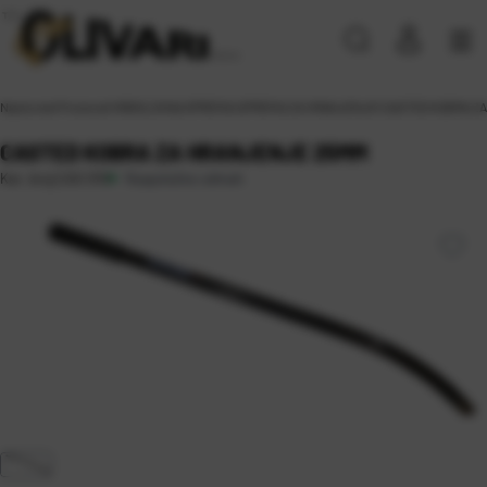
Naslovna
\
Proizvodi
\
RIBOLOVNA OPREMA
\
OPREMA ZA HRANJENJE
\
CASTED KOBRA Z
CASTED KOBRA ZA HRANJENJE 25MM
Raspoloživo odmah
Kat. broj:
CAS 010