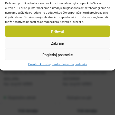
Da bismo pružili najbolje iskustvo, koristimo tehnologije poput kolačića za
čuvanje i/ili pristup informacijama o uređaju. Suglasnost s ovim tehnologijama će
nam omogućiti da obrađujemo podatke kao što su ponašanje pri pregledavanju
ili jedinstveni ID-ovi na ovoj web stranici. Nepristanak ili povlačenje suglasnosti
može negativno utjecati na određene karakteristike i funkcije.
Prihvati
Zabrani
Pogledaj postavke
Pravila o korištenju kolačića
Zaštita podataka
HC RAKETA ZA PRIHRANU
HC RAKETA SA POVRATNIM
BOILAMA
SISTEMOM
Kat. broj:
HC 407815
Kat. broj:
HC 407810
Raspoloživo odmah
Dostupno na upit
Vidi detalje
Vidi detalje