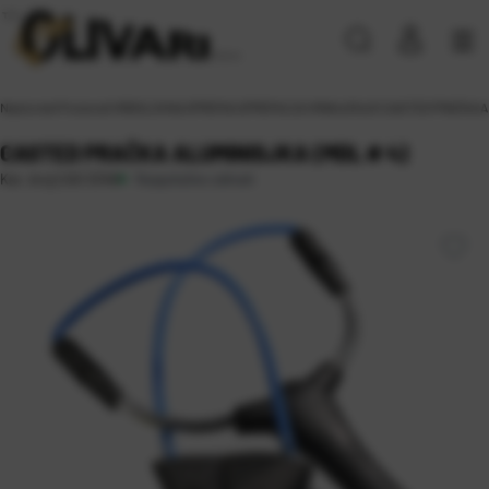
Naslovna
\
Proizvodi
\
RIBOLOVNA OPREMA
\
OPREMA ZA HRANJENJE
\
CASTED PRAČKA A
CASTED PRAČKA ALUMINISJKA (MDL # 4)
Raspoloživo odmah
Kat. broj:
CAS 5346