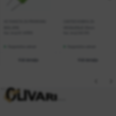
HC RAKETA ZA PRIHRANU
CASTED KOBRA ZA
BOILAMA
HRANJENJE 25mm
Kat. broj:
HC 407815
Kat. broj:
CAS 010
Raspoloživo odmah
Raspoloživo odmah
Vidi detalje
Vidi detalje