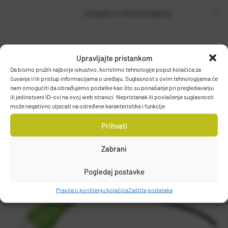
PODACI O PROIZVOĐAČU
T.P. OLIVARI d.o.o.
Upravljajte pristankom
Gajeva 49, 10430, Samobor, HRVATSKA
Da bismo pružili najbolje iskustvo, koristimo tehnologije poput kolačića za
čuvanje i/ili pristup informacijama o uređaju. Suglasnost s ovim tehnologijama će
DETALJI PROIZVODA
info@olivari.hr
nam omogućiti da obrađujemo podatke kao što su ponašanje pri pregledavanju
ili jedinstveni ID-ovi na ovoj web stranici. Nepristanak ili povlačenje suglasnosti
može negativno utjecati na određene karakteristike i funkcije.
Prihvati
Zabrani
Pogledaj postavke
Pravila o korištenju kolačića
Zaštita podataka