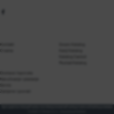
Kontakt
Gosen Katalog
O nama
Kanji Katalog
Katalog Casted
Mustad Katalog
Dostava i isporuka
Naručivanje i plaćanje
Servis
Zamjene i povrati
Opći uvjeti korištenja
Pravila o korištenju kolačića
Pravila privatnosti
Zaštita podataka
© 2026 T.P Olivari d.o.o.. Sva prava pridržana.