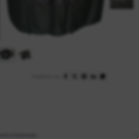
Podijelite na:
OPIS PROIZVODA