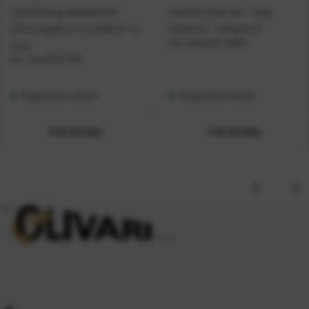
CASTED štap INSANIS 8'3''
CASTED STOLICA - Chair
251cm Egi#2.0-4.0 PE#0.6-1.2
Premium - 140kg limit
Kat. broj:
CAS 10004
2sec
Kat. broj:
CAS 1016
Raspoloživo odmah
Raspoloživo odmah
Vidi detalje
Vidi detalje