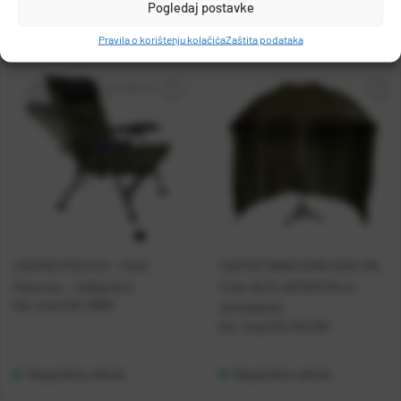
Pogledaj postavke
Pravila o korištenju kolačića
Zaštita podataka
CASTED STOLICA - Chair
CASTED RIBOLOVNI ZAKLON,
Premium - 140kg limit
2,5m SA PLAŠTOM POLU-
Kat. broj:
CAS 10004
ZATVORIVO
Kat. broj:
CAS 016 250
Raspoloživo odmah
Raspoloživo odmah