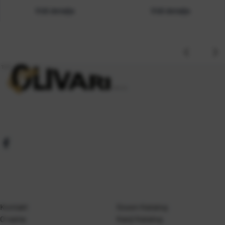
Vidi detalje
Vidi detalje
Kontakt
Gosen Katalog
O nama
Kanji Katalog