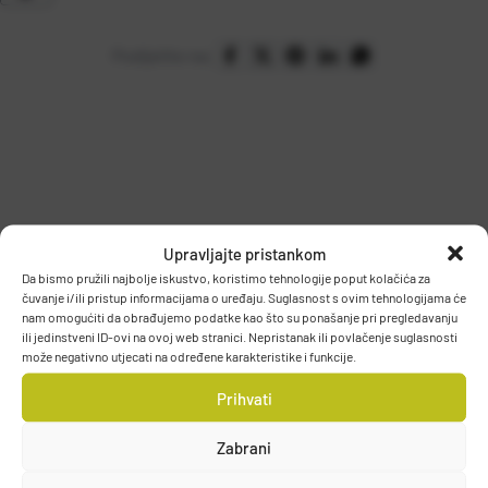
Podijelite na:
Upravljajte pristankom
PODACI O PROIZVOĐAČU
Da bismo pružili najbolje iskustvo, koristimo tehnologije poput kolačića za
čuvanje i/ili pristup informacijama o uređaju. Suglasnost s ovim tehnologijama će
nam omogućiti da obrađujemo podatke kao što su ponašanje pri pregledavanju
ili jedinstveni ID-ovi na ovoj web stranici. Nepristanak ili povlačenje suglasnosti
T.P. OLIVARI d.o.o.
može negativno utjecati na određene karakteristike i funkcije.
Gajeva 49, 10430, Samobor, HRVATSKA
Prihvati
DETALJI PROIZVODA
info@olivari.hr
Zabrani