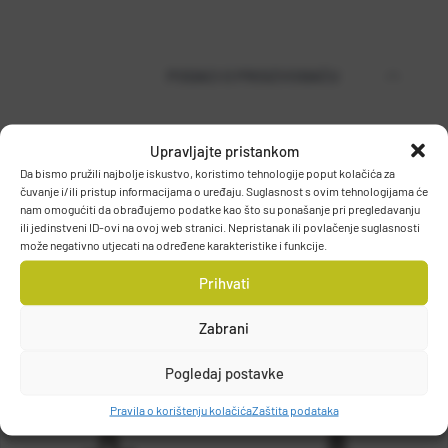
PODACI O PROIZVOĐAČU
Upravljajte pristankom
MUSTAD
Da bismo pružili najbolje iskustvo, koristimo tehnologije poput kolačića za
PO.BOX 41, 2801, GJOVIK, NORWAY
čuvanje i/ili pristup informacijama o uređaju. Suglasnost s ovim tehnologijama će
DETALJI PROIZVODA
nam omogućiti da obrađujemo podatke kao što su ponašanje pri pregledavanju
grethe.brendbakken@mustad.no
ili jedinstveni ID-ovi na ovoj web stranici. Nepristanak ili povlačenje suglasnosti
može negativno utjecati na određene karakteristike i funkcije.
Prihvati
Zabrani
Pogledaj postavke
Pravila o korištenju kolačića
Zaštita podataka