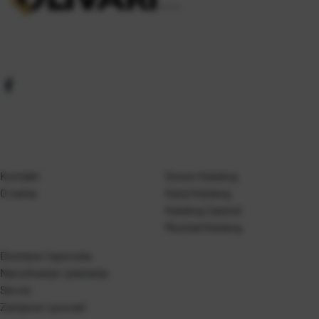
Kontakt
Gosen Katalog
O nama
Kanji Katalog
Katalog Casted
Mustad Katalog
Dostava i isporuka
Naručivanje i plaćanje
Servis
Zamjene i povrati