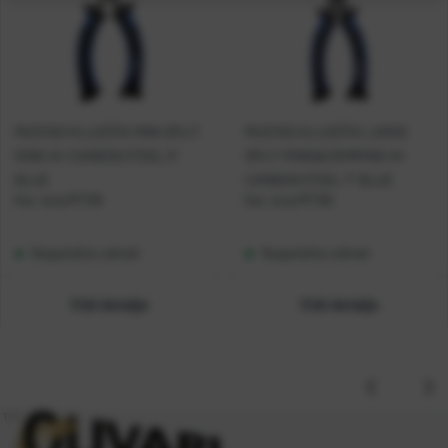
MUSTAD KLIJEŠTA MINI SPLIT
MUSTAD KLIJEŠTA LARGE
RING HI-CARBON STEEL 5''
SPLIT RING&CRIMPING HI-
BLUE
CARBON STEEL 7'' BLUE
Kat. broj:
MT105
Kat. broj:
MT106
Raspoloživo odmah
Raspoloživo odmah
Vidi detalje
Vidi detalje