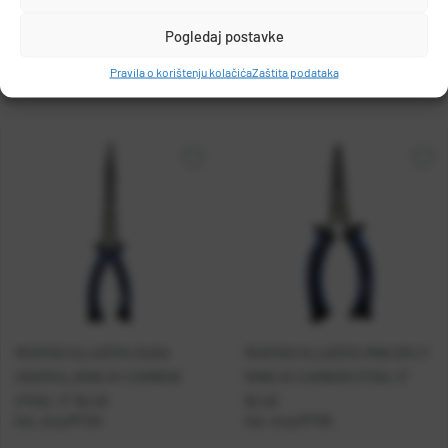
Pogledaj postavke
Pravila o korištenju kolačića
Zaštita podataka
MUSTAD KLIJEŠTA DUGA
MUSTAD KLIJEŠTA MINI SPLIT
ZAKRIVLJENA HI-CARBON
RING HI-CARBON STEEL 5''
STEEL 11'' BLUE
BLUE
Kat. broj:
MT104
Kat. broj:
MT105