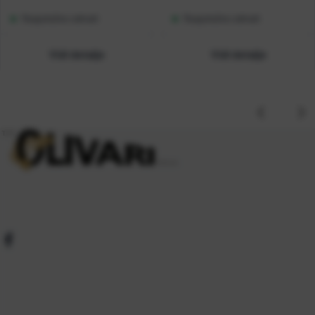
Raspoloživo odmah
Raspoloživo odmah
Vidi detalje
Vidi detalje