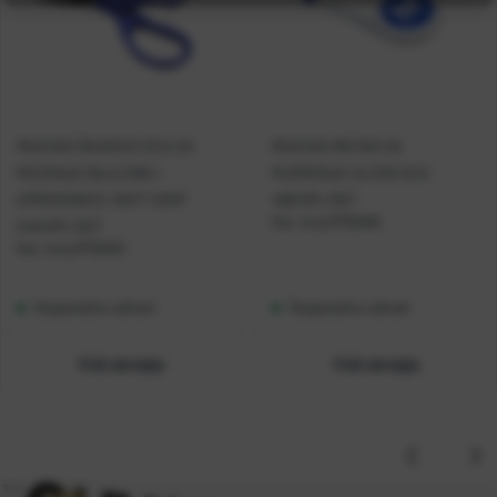
MUSTAD ŠKARICE ECO ZA
MUSTAD METAR ZA
REZANJE NAJLONA I
MJERENJE ULOVA ECO
UPREDENICE-SOFT GRIP
48KOM./SET
Kat. broj:
MTB006
24KOM./SET
Kat. broj:
MTB003
Raspoloživo odmah
Raspoloživo odmah
Vidi detalje
Vidi detalje