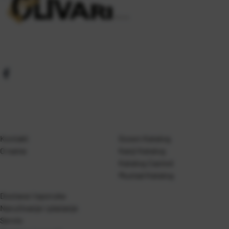
Kontakt
Gosen Katalog
O nama
Kanji Katalog
Katalog Casted
Mustad Katalog
Dostava i isporuka
Naručivanje i plaćanje
Servis