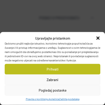
PODACI O PROIZVOĐAČU
Upravljajte pristankom
MUSTAD
Da bismo pružili najbolje iskustvo, koristimo tehnologije poput kolačića za
PO.BOX 41, 2801, GJOVIK, NORWAY
čuvanje i/ili pristup informacijama o uređaju. Suglasnost s ovim tehnologijama će
DETALJI PROIZVODA
grethe.brendbakken@mustad.no
nam omogućiti da obrađujemo podatke kao što su ponašanje pri pregledavanju
ili jedinstveni ID-ovi na ovoj web stranici. Nepristanak ili povlačenje suglasnosti
može negativno utjecati na određene karakteristike i funkcije.
Prihvati
Zabrani
Pogledaj postavke
Pravila o korištenju kolačića
Zaštita podataka