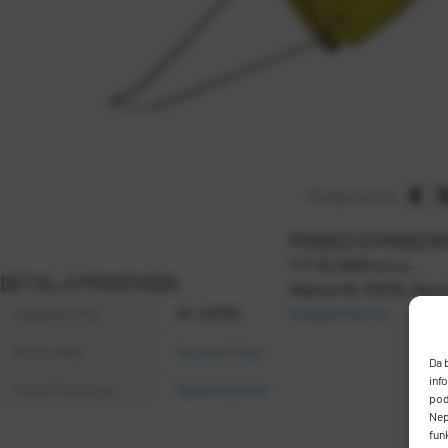
Podijelite na:
PODACI O PROIZV
T.P. OLIVARI d.o.o.
DETALJI PROIZVODA
Gajeva 49, 10430, Sa
info@olivari.hr
Kataloški broj
HC 407810
Proizvođač
House of Carp
Da 
inf
Vrsta Proizvoda
Šaranski pribor
pod
Nep
fun