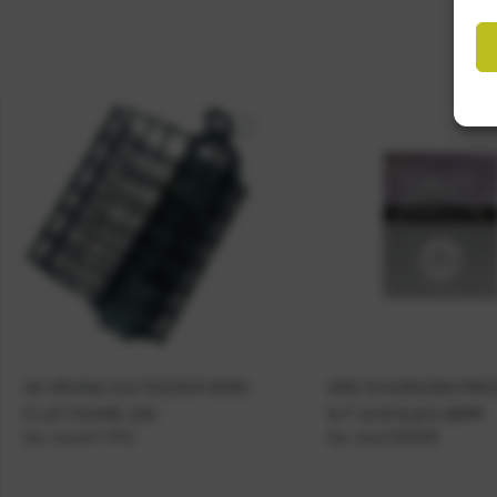
HC HRANILICA FEEDER WIRE
GREYS KONUSNI PRE
FLAT FRAME 25G
K/T 4X 9' 5LB 0,18MM
Kat. broj:
HC 3742
Kat. broj:
1326009