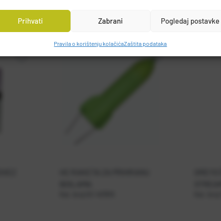
Prihvati
Zabrani
Pogledaj postavke
Pravila o korištenju kolačića
Zaštita podataka
DVEZ
HC RAKETA ZA PRIHRANU
GREYS 
BOILAMA
STREAM
Kat. broj:
HC 407815
Kat. broj: