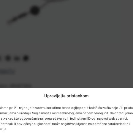
OĐAČU
mobor, HRVATSKA
Upravljajte pristankom
bismo pružili najbolje iskustvo, koristimo tehnologije poput kolačića za čuvanje i/ili prist
ormacijama o uređaju. Suglasnost s ovim tehnologijama će nam omogućiti da obrađujemo
atke kao što su ponašanje pri pregledavanju ili jedinstveni ID-ovi na ovoj web stranici.
ristanak ili povlačenje suglasnosti može negativno utjecati na određene karakteristike i
kcije.