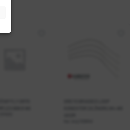
ŠTAP FLY GR70
GREYS BRAIDED LOOP
FLEX 906 9' #6
KONEKTOR ZA ŽNORU #4-#8
1374012
4KOM
Kat. broj:
1328042