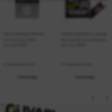
GREYS KONUSNI PREDVEZ
GOSEN UPREDENICA JIGGING
K/T 6X 9' 3LB 0,13MM
MULTICOLOR #1.0 19LB 300M
Kat. broj:
1326011
Kat. broj:
J300510
Raspoloživo odmah
Raspoloživo odmah
Vidi detalje
Vidi detalje