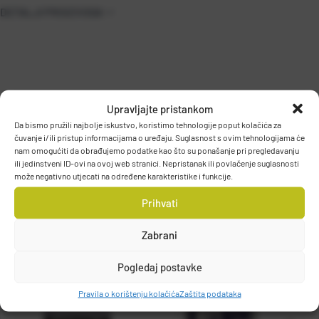
DETALJI PROIZVODA
Upravljajte pristankom
Da bismo pružili najbolje iskustvo, koristimo tehnologije poput kolačića za
čuvanje i/ili pristup informacijama o uređaju. Suglasnost s ovim tehnologijama će
PODACI O PROIZVOĐAČU
nam omogućiti da obrađujemo podatke kao što su ponašanje pri pregledavanju
ili jedinstveni ID-ovi na ovoj web stranici. Nepristanak ili povlačenje suglasnosti
može negativno utjecati na određene karakteristike i funkcije.
Prihvati
PURE FISHING EUROPE SAS
R.C. Bonneville b 324 045 756, 74970, MARIGNIER, FRANCE
Zabrani
Pogledaj postavke
Pravila o korištenju kolačića
Zaštita podataka