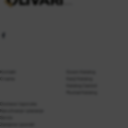
Kontakt
Gosen Katalog
O nama
Kanji Katalog
Katalog Casted
Mustad Katalog
Dostava i isporuka
Naručivanje i plaćanje
Servis
Zamjene i povrati