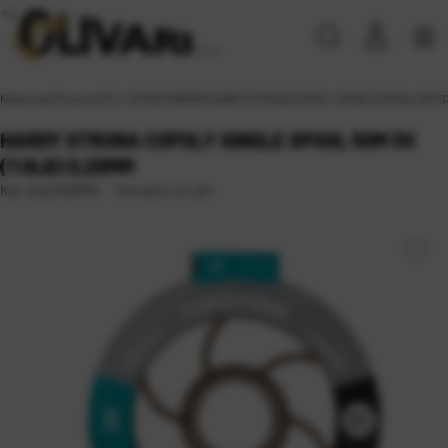
Naslovna
\
Proizvodi
\
FLY
\
SITAN PRIBOR
\
HARDY STRUNA COPOLY SINGLE SPOOL 50M 3X 
HARDY STRUNA COPOLY SINGLE SPOOL 50M 3X
(7.0LB) 0,20MM
Dostupno na upit
Kat. broj:
1428494