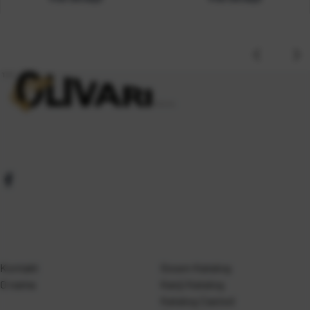
Kontakt
Gosen Katalog
O nama
Kanji Katalog
Katalog Casted