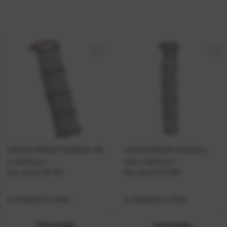
CASTED MREŽA ČUVARICA 150
CASTED MREŽA ČUVARICA
X 40CM HI Q
200 X 40CM HI Q
Kat. broj:
LZ-29 150
Kat. broj:
LZ-29 200
Raspoloživo odmah
Raspoloživo odmah
Vidi detalje
Vidi detalje