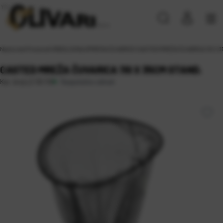
Naslovna
\
Proizvodi
\
RIBOLOVNA OPREMA
\
ČUVARICE
\
CASTED MREŽA ČUVARICA 110 X 3
CASTED MREŽA ČUVARICA 110 X 35CM STAND.
Raspoloživo odmah
Kat. broj:
LZ-30 110