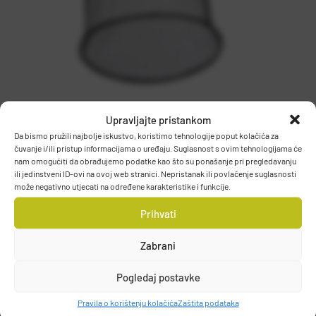
Upravljajte pristankom
Da bismo pružili najbolje iskustvo, koristimo tehnologije poput kolačića za
čuvanje i/ili pristup informacijama o uređaju. Suglasnost s ovim tehnologijama će
nam omogućiti da obrađujemo podatke kao što su ponašanje pri pregledavanju
ili jedinstveni ID-ovi na ovoj web stranici. Nepristanak ili povlačenje suglasnosti
može negativno utjecati na određene karakteristike i funkcije.
Prihvati
Zabrani
Pogledaj postavke
Podijelite na:
Pravila o korištenju kolačića
Zaštita podataka