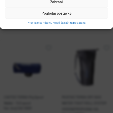
Zabrani
DETALJI PROIZVODA
info@olivari.hr
Pogledaj postavke
Pravila o korištenju kolačića
Zaštita podataka
CASTED TORBA Rig Spool
MUSTAD TORBA DRY BAG
Wallet - 7x3 spool
WATER-TIGHT ROLL SYSTEM
Kat. broj:
CAS 10001
VODONEPROPUSNA 40L