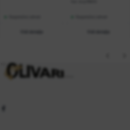
Kat. broj:
MB012
Raspoloživo odmah
Raspoloživo odmah
Vidi detalje
Vidi detalje