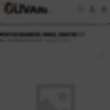
Naslovna
\
Proizvodi
\
ODJEĆA, OPREMA
\
PROMO MATERIJAL
\
MUSTAD Banners, rings, 200
MUSTAD BANNERS, RINGS, 200X70C / 1
Raspoloživo odmah
Kat. broj:
MBANNER-002-200