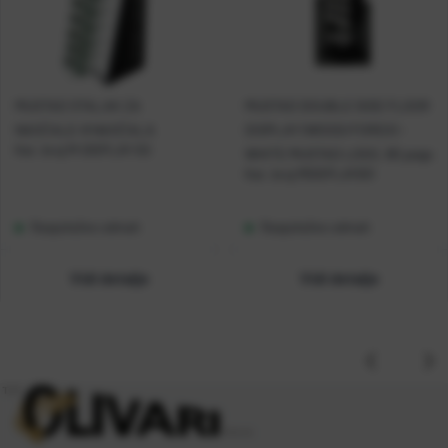
MUSTAD STALAK ZA
MUSTAD DOUBLE SIDE FLOOR
NAOČALE-8 NAOČALA
DISPLAY (WOOD/FOREX) -
Kat. broj:
M-DISPLAY-SG
WHITE MUSTAD LOGO, 80 pegs
Kat. broj:
MDISPLAY001
Raspoloživo odmah
Raspoloživo odmah
Vidi detalje
Vidi detalje