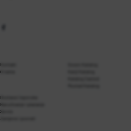
Kontakt
Gosen Katalog
O nama
Kanji Katalog
Katalog Casted
Mustad Katalog
Dostava i isporuka
Naručivanje i plaćanje
Servis
Zamjene i povrati