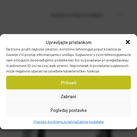
PODACI O PROIZVOĐAČU
MUSTAD
Upravljajte pristankom
PO.BOX 41, 2801, GJOVIK, NORWAY
Da bismo pružili najbolje iskustvo, koristimo tehnologije poput kolačića za
čuvanje i/ili pristup informacijama o uređaju. Suglasnost s ovim tehnologijama će
DETALJI PROIZVODA
grethe.brendbakken@mustad.no
nam omogućiti da obrađujemo podatke kao što su ponašanje pri pregledavanju
ili jedinstveni ID-ovi na ovoj web stranici. Nepristanak ili povlačenje suglasnosti
može negativno utjecati na određene karakteristike i funkcije.
Prihvati
Zabrani
Pogledaj postavke
Pravila o korištenju kolačića
Zaštita podataka