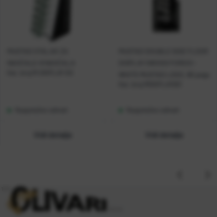
MUSTAD STALAK ZA
MUSTAD DOUBLE SIDE FLOOR
NAOČALE-8 NAOČALA
DISPLAY (WOOD/FOREX) -
Kat. broj:
M-DISPLAY-SG
WHITE MUSTAD LOGO, 80 pegs
Kat. broj:
MDISPLAY001
Raspoloživo odmah
Raspoloživo odmah
Vidi detalje
Vidi detalje