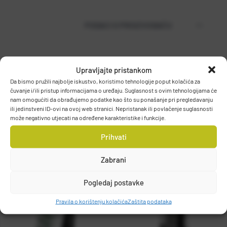
PODACI O PROIZVOĐAČU
MUSTAD
Upravljajte pristankom
PO.BOX 41, 2801, GJOVIK, NORWAY
Da bismo pružili najbolje iskustvo, koristimo tehnologije poput kolačića za
čuvanje i/ili pristup informacijama o uređaju. Suglasnost s ovim tehnologijama će
DETALJI PROIZVODA
grethe.brendbakken@mustad.no
nam omogućiti da obrađujemo podatke kao što su ponašanje pri pregledavanju
ili jedinstveni ID-ovi na ovoj web stranici. Nepristanak ili povlačenje suglasnosti
može negativno utjecati na određene karakteristike i funkcije.
Prihvati
Zabrani
Pogledaj postavke
Pravila o korištenju kolačića
Zaštita podataka