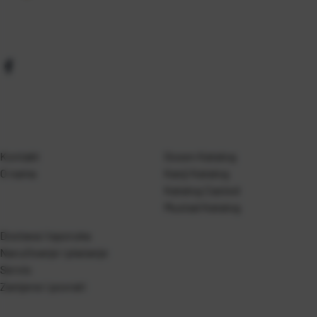
Kontakt
Gosen Katalog
O nama
Kanji Katalog
Katalog Casted
Mustad Katalog
Dostava i isporuka
Naručivanje i plaćanje
Servis
Zamjene i povrati