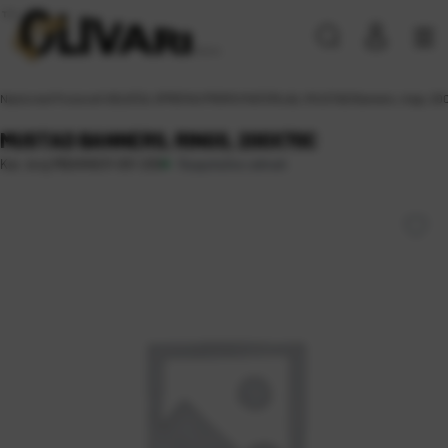
Naslovna
\
Proizvodi
\
ODJEĆA, OPREMA
\
PROMO MATERIJAL
\
MUSTAD Banners, rings, 20
MUSTAD BANNERS, RINGS, 200X70C
Raspoloživo odmah
Kat. broj:
MBANNER-001-200