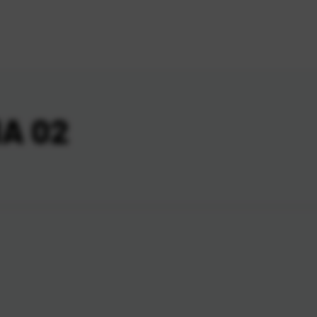
1A 02