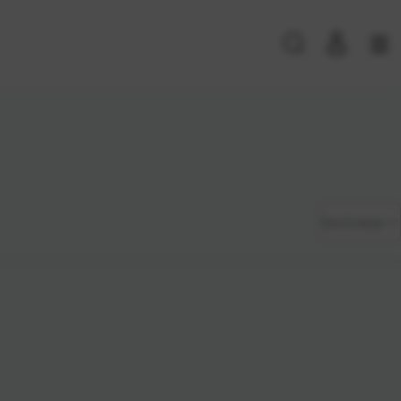
PRIJAVA POSTOJEĆIH KORISNIKA
E-mail ili
*
Zadano
Sortiranje
korisničko
ime
Najviša
Lozinka
*
cijena
Najniža
cijena
Zapamti me na ovom uređaju
Naziv A-
Prijavite se
Z