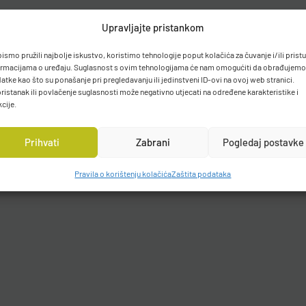
Upravljajte pristankom
bismo pružili najbolje iskustvo, koristimo tehnologije poput kolačića za čuvanje i/ili prist
ormacijama o uređaju. Suglasnost s ovim tehnologijama će nam omogućiti da obrađujemo
atke kao što su ponašanje pri pregledavanju ili jedinstveni ID-ovi na ovoj web stranici.
ristanak ili povlačenje suglasnosti može negativno utjecati na određene karakteristike i
kcije.
Prihvati
Zabrani
Pogledaj postavke
Pravila o korištenju kolačića
Zaštita podataka