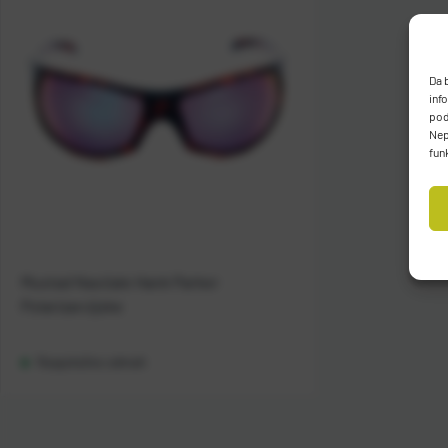
Da 
inf
pod
Nep
fun
Mustad Naočale Hank Parker
Polarizarcijske
Raspoloživo odmah