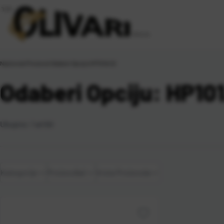
Naslovna
\
Proizvod Odaberi Opciju
\
HP101A 02
Odaberi Opciju: HP10
Ukupno:
1
artikl
Kategorije
Proizvođač
Vrsta Proizvoda