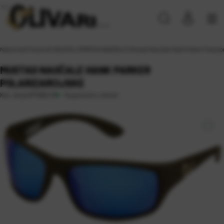
Naslovna
\
Proizvodi
\
ODJEĆA, OPREMA
\
NAOČALE
\
Mustad Naočale Hank Parker Polariza
MUSTAD NAOČALE HANK PARKER
POLARIZARCIJSKE
Raspoloživo odmah
Kat. broj:
HP100A 01