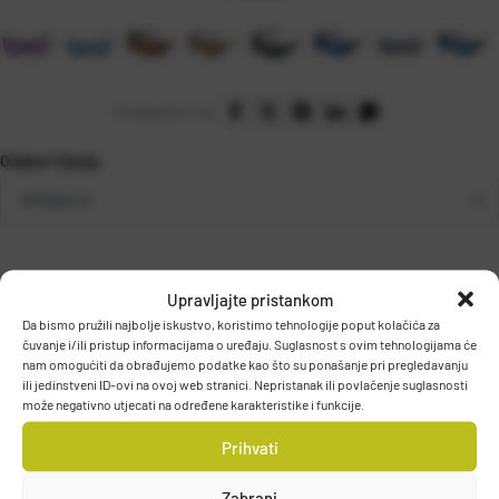
Podijelite na:
Odaberi Opciju
Upravljajte pristankom
Da bismo pružili najbolje iskustvo, koristimo tehnologije poput kolačića za
čuvanje i/ili pristup informacijama o uređaju. Suglasnost s ovim tehnologijama će
nam omogućiti da obrađujemo podatke kao što su ponašanje pri pregledavanju
ili jedinstveni ID-ovi na ovoj web stranici. Nepristanak ili povlačenje suglasnosti
može negativno utjecati na određene karakteristike i funkcije.
PODACI O PROIZVOĐAČU
Prihvati
Zabrani