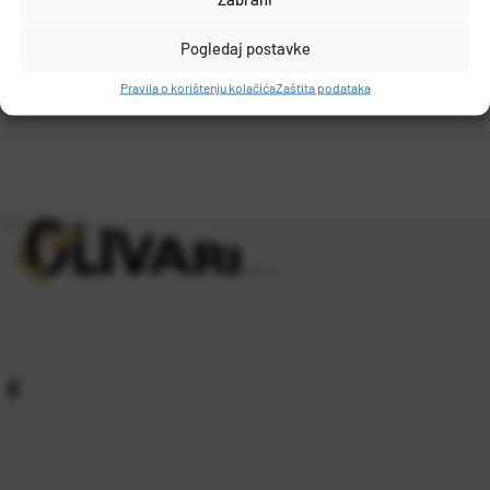
MUSTAD
PO.BOX 41, 2801, GJOVIK, NORWAY
Pogledaj postavke
DETALJI PROIZVODA
grethe.brendbakken@mustad.no
Pravila o korištenju kolačića
Zaštita podataka