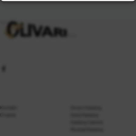
Kontakt
Gosen Katalog
O nama
Kanji Katalog
Katalog Casted
Mustad Katalog