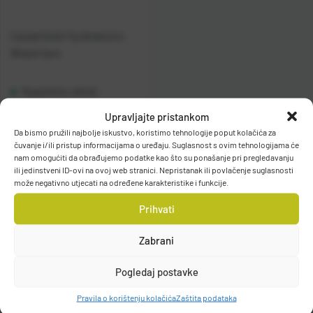
Casted Solid Tip Bolentino
Wizard 1pcs
Raspoloživo odmah
Upravljajte pristankom
Vidi detalje
Da bismo pružili najbolje iskustvo, koristimo tehnologije poput kolačića za
čuvanje i/ili pristup informacijama o uređaju. Suglasnost s ovim tehnologijama će
nam omogućiti da obrađujemo podatke kao što su ponašanje pri pregledavanju
ili jedinstveni ID-ovi na ovoj web stranici. Nepristanak ili povlačenje suglasnosti
može negativno utjecati na određene karakteristike i funkcije.
Prihvati
Zabrani
Filteri
Pogledaj postavke
Pravila o korištenju kolačića
Zaštita podataka