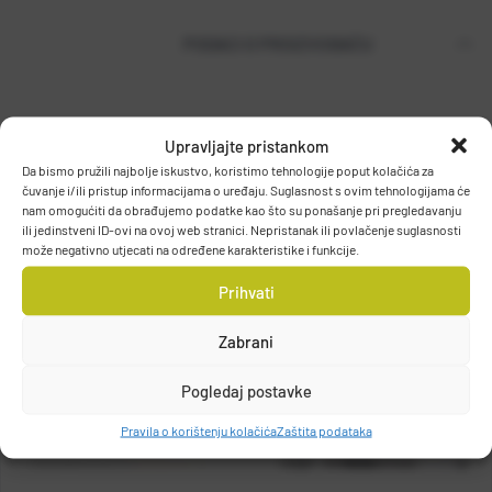
PODACI O PROIZVOĐAČU
T.P. OLIVARI d.o.o.
Upravljajte pristankom
Gajeva 49, 10430, Samobor, HRVATSKA
Da bismo pružili najbolje iskustvo, koristimo tehnologije poput kolačića za
DETALJI PROIZVODA
info@olivari.hr
čuvanje i/ili pristup informacijama o uređaju. Suglasnost s ovim tehnologijama će
nam omogućiti da obrađujemo podatke kao što su ponašanje pri pregledavanju
ili jedinstveni ID-ovi na ovoj web stranici. Nepristanak ili povlačenje suglasnosti
može negativno utjecati na određene karakteristike i funkcije.
Prihvati
Zabrani
Pogledaj postavke
Pravila o korištenju kolačića
Zaštita podataka