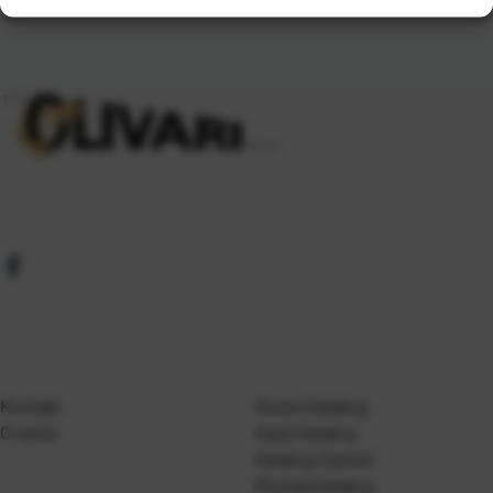
Kontakt
Gosen Katalog
O nama
Kanji Katalog
Katalog Casted
Mustad Katalog