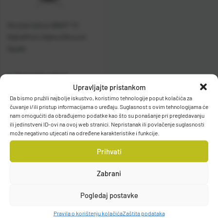
Mustad Udica 496AP-TX
AlphaPoint Alpha Allround
Spade
Raspoloživo odmah
Upravljajte pristankom
Da bismo pružili najbolje iskustvo, koristimo tehnologije poput kolačića za
Vidi detalje
čuvanje i/ili pristup informacijama o uređaju. Suglasnost s ovim tehnologijama će
nam omogućiti da obrađujemo podatke kao što su ponašanje pri pregledavanju
ili jedinstveni ID-ovi na ovoj web stranici. Nepristanak ili povlačenje suglasnosti
može negativno utjecati na određene karakteristike i funkcije.
Prihvati
Zabrani
Filteri
Pogledaj postavke
Pravila o korištenju kolačića
Zaštita podataka