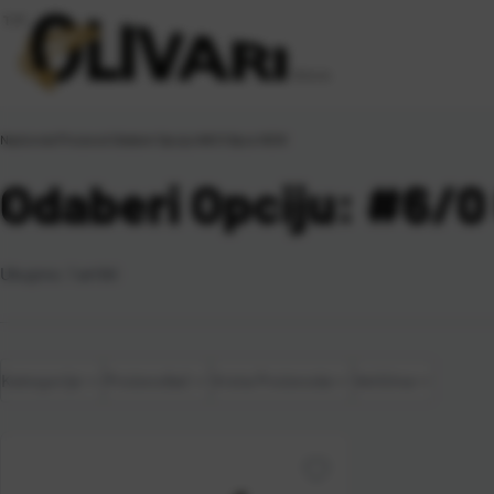
Naslovna
\
Proizvod Odaberi Opciju
\
#6/0 6pcs NEW
Odaberi Opciju: #6/
Ukupno:
1
artikl
Kategorije
Proizvođač
Vrsta Proizvoda
Veličina