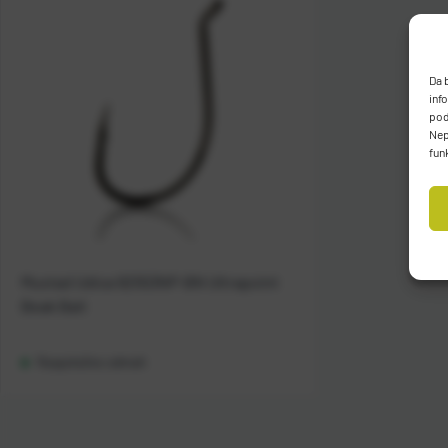
Da 
inf
pod
Nep
fun
Mustad Udica 92553NP-BN Ultrapoint
Beak Bait
Raspoloživo odmah