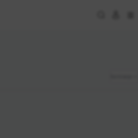
PRIJAVA POSTOJEĆIH KORISNIKA
E-mail ili
*
Zadano
Sortiranje
korisničko
ime
Najviša
Lozinka
*
cijena
Najniža
cijena
Zapamti me na ovom uređaju
Naziv A-
Prijavite se
Z