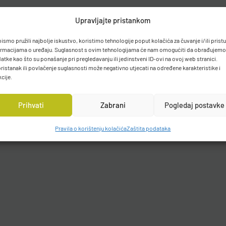
Upravljajte pristankom
bismo pružili najbolje iskustvo, koristimo tehnologije poput kolačića za čuvanje i/ili prist
ormacijama o uređaju. Suglasnost s ovim tehnologijama će nam omogućiti da obrađujemo
atke kao što su ponašanje pri pregledavanju ili jedinstveni ID-ovi na ovoj web stranici.
ristanak ili povlačenje suglasnosti može negativno utjecati na određene karakteristike i
kcije.
Prihvati
Zabrani
Pogledaj postavke
Pravila o korištenju kolačića
Zaštita podataka