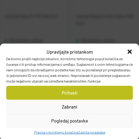
Casted Kana XT-30 Tele Surf
Casted Rezervni Dio Kana Tele
Surf
Raspoloživo odmah
Raspoloživo odmah
Upravljajte pristankom
Vidi detalje
Vidi detalje
Da bismo pružili najbolje iskustvo, koristimo tehnologije poput kolačića za
čuvanje i/ili pristup informacijama o uređaju. Suglasnost s ovim tehnologijama će
nam omogućiti da obrađujemo podatke kao što su ponašanje pri pregledavanju
ili jedinstveni ID-ovi na ovoj web stranici. Nepristanak ili povlačenje suglasnosti
može negativno utjecati na određene karakteristike i funkcije.
Prihvati
Zabrani
Filteri
Pogledaj postavke
Pravila o korištenju kolačića
Zaštita podataka