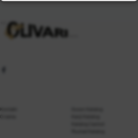
Kontakt
Gosen Katalog
O nama
Kanji Katalog
Katalog Casted
Mustad Katalog