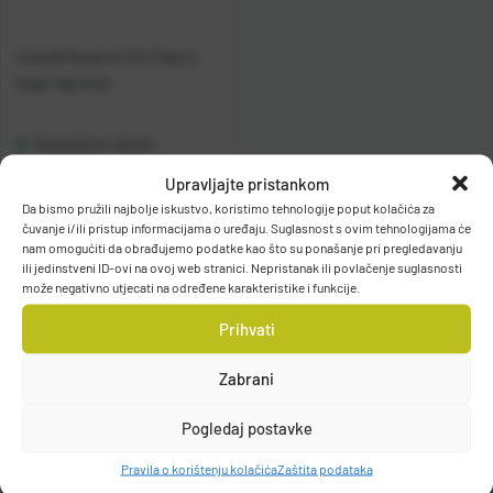
Casted Rezervni Dio Matrix
Peak Tele Pole
Raspoloživo odmah
Upravljajte pristankom
Vidi detalje
Da bismo pružili najbolje iskustvo, koristimo tehnologije poput kolačića za
čuvanje i/ili pristup informacijama o uređaju. Suglasnost s ovim tehnologijama će
nam omogućiti da obrađujemo podatke kao što su ponašanje pri pregledavanju
ili jedinstveni ID-ovi na ovoj web stranici. Nepristanak ili povlačenje suglasnosti
može negativno utjecati na određene karakteristike i funkcije.
Prihvati
Zabrani
Filteri
Pogledaj postavke
Pravila o korištenju kolačića
Zaštita podataka