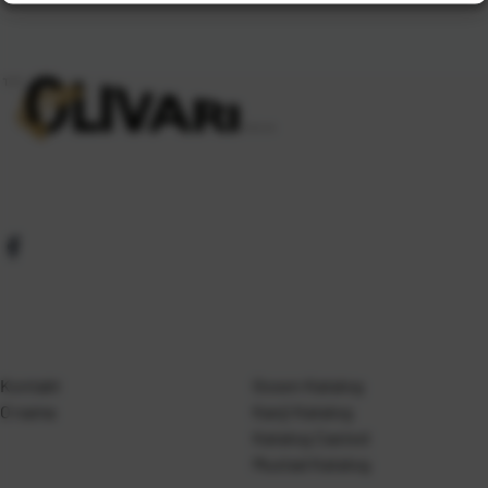
Kontakt
Gosen Katalog
O nama
Kanji Katalog
Katalog Casted
Mustad Katalog