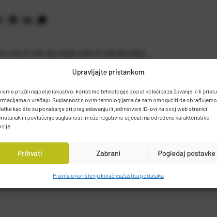
COND, CAS-R 1164 SECOND, CAS-R 1165 SECOND.
Upravljajte pristankom
ZVOĐAČU
bismo pružili najbolje iskustvo, koristimo tehnologije poput kolačića za čuvanje i/ili prist
ormacijama o uređaju. Suglasnost s ovim tehnologijama će nam omogućiti da obrađujemo
atke kao što su ponašanje pri pregledavanju ili jedinstveni ID-ovi na ovoj web stranici.
Samobor, HRVATSKA
ristanak ili povlačenje suglasnosti može negativno utjecati na određene karakteristike i
kcije.
Prihvati
Zabrani
Pogledaj postavke
Pravila o korištenju kolačića
Zaštita podataka