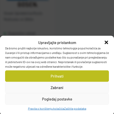
Gosen Upredenica Roots
Multicolor x4 300m
Raspoloživo odmah
Upravljajte pristankom
Vidi detalje
Da bismo pružili najbolje iskustvo, koristimo tehnologije poput kolačića za
čuvanje i/ili pristup informacijama o uređaju. Suglasnost s ovim tehnologijama će
nam omogućiti da obrađujemo podatke kao što su ponašanje pri pregledavanju
ili jedinstveni ID-ovi na ovoj web stranici. Nepristanak ili povlačenje suglasnosti
može negativno utjecati na određene karakteristike i funkcije.
Prihvati
Zabrani
Filteri
Pogledaj postavke
Pravila o korištenju kolačića
Zaštita podataka