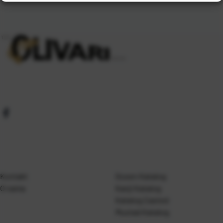
Kontakt
Gosen Katalog
O nama
Kanji Katalog
Katalog Casted
Mustad Katalog