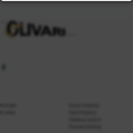
Kontakt
Gosen Katalog
O nama
Kanji Katalog
Katalog Casted
Mustad Katalog