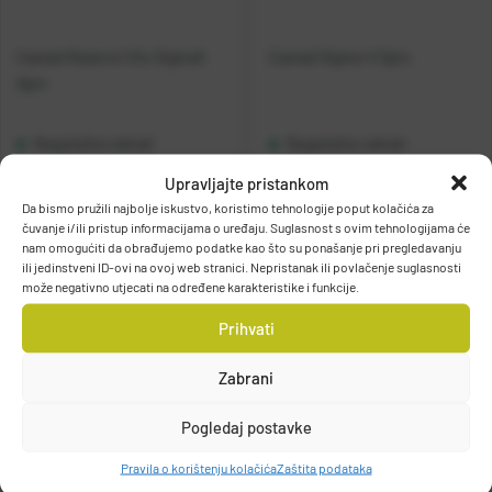
Casted Rezervni Dio SigmaX
Casted Sigma-X Spin
Spin
Raspoloživo odmah
Raspoloživo odmah
Upravljajte pristankom
Vidi detalje
Vidi detalje
Da bismo pružili najbolje iskustvo, koristimo tehnologije poput kolačića za
čuvanje i/ili pristup informacijama o uređaju. Suglasnost s ovim tehnologijama će
nam omogućiti da obrađujemo podatke kao što su ponašanje pri pregledavanju
ili jedinstveni ID-ovi na ovoj web stranici. Nepristanak ili povlačenje suglasnosti
može negativno utjecati na određene karakteristike i funkcije.
Prihvati
Zabrani
Filteri
Pogledaj postavke
Pravila o korištenju kolačića
Zaštita podataka