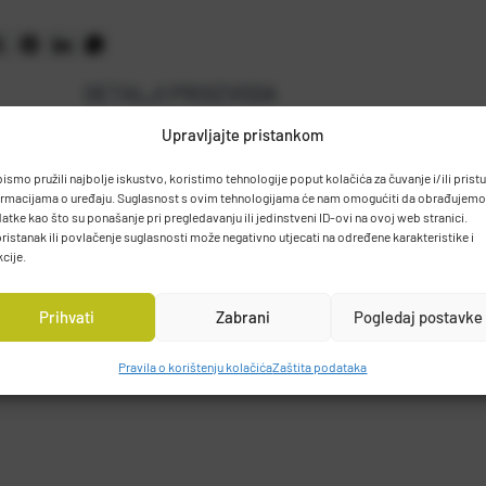
DETALJI PROIZVODA
-R 1113 TIP.
Kataloški broj
CAS-R 1108 TIP
Upravljajte pristankom
Barkod
0
bismo pružili najbolje iskustvo, koristimo tehnologije poput kolačića za čuvanje i/ili prist
ormacijama o uređaju. Suglasnost s ovim tehnologijama će nam omogućiti da obrađujemo
Proizvođač
Casted
atke kao što su ponašanje pri pregledavanju ili jedinstveni ID-ovi na ovoj web stranici.
ristanak ili povlačenje suglasnosti može negativno utjecati na određene karakteristike i
Vrsta Proizvoda
Oprema za štapove
kcije.
Odaberi Opciju
243cm 12-32g 2sec
Prihvati
Zabrani
Pogledaj postavke
Sekcija
TIP
Pravila o korištenju kolačića
Zaštita podataka