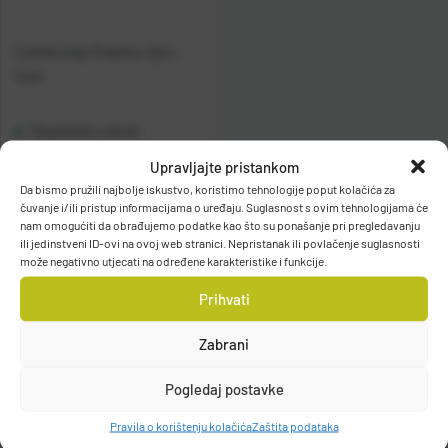
Casted štap Predator Spin
2sec
Raspoloživo odmah
Upravljajte pristankom
Vidi detalje
Da bismo pružili najbolje iskustvo, koristimo tehnologije poput kolačića za
čuvanje i/ili pristup informacijama o uređaju. Suglasnost s ovim tehnologijama će
nam omogućiti da obrađujemo podatke kao što su ponašanje pri pregledavanju
ili jedinstveni ID-ovi na ovoj web stranici. Nepristanak ili povlačenje suglasnosti
može negativno utjecati na određene karakteristike i funkcije.
Prihvati
Zabrani
Filteri
Pogledaj postavke
Pravila o korištenju kolačića
Zaštita podataka